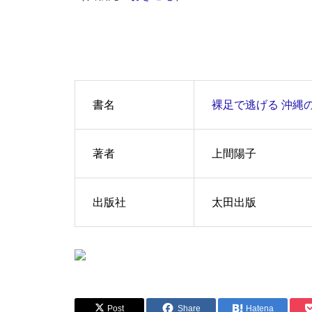
書名
裸足で逃げる 沖縄
著者
上間陽子
出版社
太田出版
Post
Share
Hatena