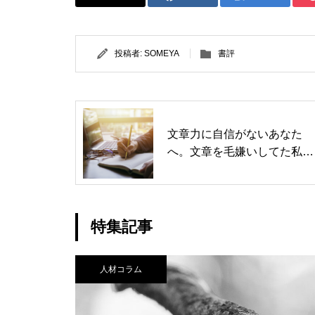
投稿者:
SOMEYA
書評
文章力に自信がないあなた
へ。文章を毛嫌いしてた私が
記事を毎週書けるようになる
まで
特集記事
人材コラム