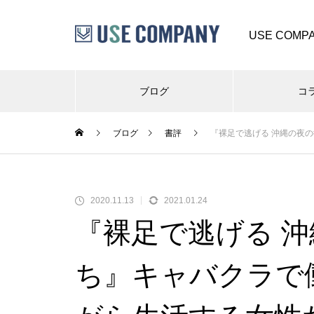
USE COMPA
ブログ
コ
ブログ
書評
『裸足で逃げる 沖縄の夜
2020.11.13
2021.01.24
『裸足で逃げる 
ち』キャバクラで